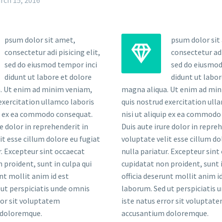
rch 15, 2016
psum dolor sit amet,
psum dolor sit


consectetur adi pisicing elit,
consectetur adi 
sed do eiusmod tempor inci
sed do eiusmod
didunt ut labore et dolore
didunt ut labor
. Ut enim ad minim veniam,
magna aliqua. Ut enim ad mi
exercitation ullamco laboris
quis nostrud exercitation ull
ip ex ea commodo consequat.
nisi ut aliquip ex ea commodo
re dolor in reprehenderit in
Duis aute irure dolor in repre
it esse cillum dolore eu fugiat
voluptate velit esse cillum do
r. Excepteur sint occaecat
nulla pariatur. Excepteur sint
 proident, sunt in culpa qui
cupidatat non proident, sunt i
unt mollit anim id est
officia deserunt mollit anim i
ut perspiciatis unde omnis
laborum. Sed ut perspiciatis 
ror sit voluptatem
iste natus error sit voluptat
 doloremque.
accusantium doloremque.