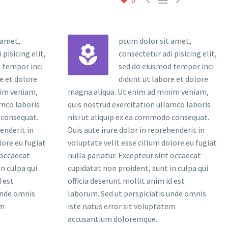



0
 amet,
psum dolor sit amet,


pisicing elit,
consectetur adi pisicing elit,
 tempor inci
sed do eiusmod tempor inci
e et dolore
didunt ut labore et dolore
nim veniam,
magna aliqua. Ut enim ad minim veniam,
amco laboris
quis nostrud exercitation ullamco laboris
 consequat.
nisi ut aliquip ex ea commodo consequat.
henderit in
Duis aute irure dolor in reprehenderit in
lore eu fugiat
voluptate velit esse cillum dolore eu fugiat
 occaecat
nulla pariatur. Excepteur sint occaecat
n culpa qui
cupidatat non proident, sunt in culpa qui
d est
officia deserunt mollit anim id est
unde omnis
laborum. Sed ut perspiciatis unde omnis
em
iste natus error sit voluptatem
accusantium doloremque.