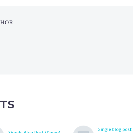
THOR
TS
Single blog post
Simple Blog Post (Demo)