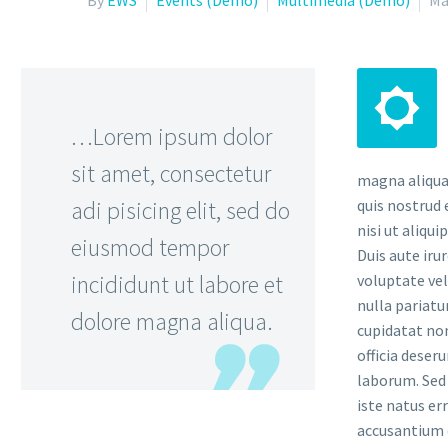
By
EWS
Events (Demo)
Multimedia (Demo)
Ma


…Lorem ipsum dolor
sit amet, consectetur
magna aliqua
adi pisicing elit, sed do
quis nostrud 
nisi ut aliqu
eiusmod tempor
Duis aute iru
incididunt ut labore et
voluptate vel
nulla pariatu
dolore magna aliqua.
cupidatat non
officia deser
laborum. Sed 
iste natus er
accusantium