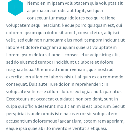
Nemo enim ipsam voluptatem quia voluptas sit
L
aspernatur aut odit aut fugit, sed quia
consequuntur magni dolores eos qui ratione
voluptatem sequi nesciunt. Neque porro quisquam est, qui
dolorem ipsum quia dolor sit amet, consectetur, adipisci
velit, sed quia non numquam eius modi tempora incidunt ut
labore et dolore magnam aliquam quaerat voluptatem.
Lorem ipsum dolor sit amet, consectetur adipisicing elit,
sed do eiusmod tempor incididunt ut labore et dolore
magna aliqua. Ut enim ad minim veniam, quis nostrud
exercitation ullamco laboris nisi ut aliquip ex ea commodo
consequat. Duis aute irure dolor in reprehenderit in
voluptate velit esse cillum dolore eu fugiat nulla pariatur.
Excepteur sint occaecat cupidatat non proident, sunt in
culpa qui officia deserunt mollit anim id est laborum. Sed ut
perspiciatis unde omnis iste natus error sit voluptatem
accusantium doloremque laudantium, totam rem aperiam,
eaque ipsa quae ab illo inventore veritatis et quasi.