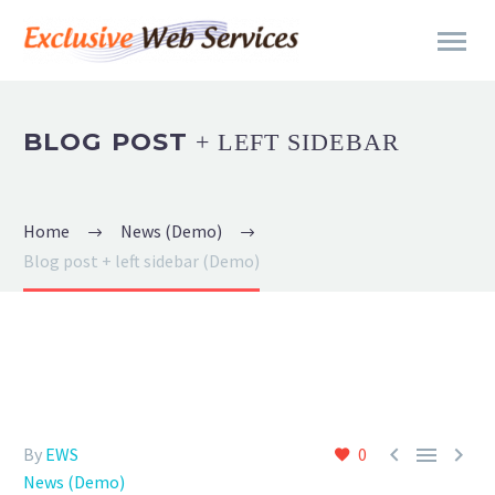
BLOG POST
+ LEFT SIDEBAR
Home
News (Demo)
Blog post + left sidebar (Demo)



By
EWS
0
News (Demo)