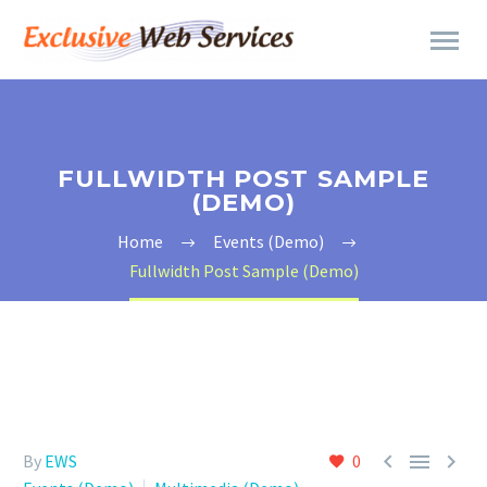
FULLWIDTH POST SAMPLE
(DEMO)
Home
Events (Demo)
Fullwidth Post Sample (Demo)



By
EWS
0