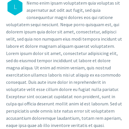
Nemo enim ipsam voluptatem quia voluptas sit
L
aspernatur aut odit aut fugit, sed quia
consequuntur magni dolores eos qui ratione
voluptatem sequi nesciunt. Neque porro quisquam est, qui
dolorem ipsum quia dolor sit amet, consectetur, adipisci
velit, sed quia non numquam eius modi tempora incidunt ut
labore et dolore magnam aliquam quaerat voluptatem.
Lorem ipsum dolor sit amet, consectetur adipisicing elit,
sed do eiusmod tempor incididunt ut labore et dolore
magna aliqua. Ut enim ad minim veniam, quis nostrud
exercitation ullamco laboris nisi ut aliquip ex ea commodo
consequat. Duis aute irure dolor in reprehenderit in
voluptate velit esse cillum dolore eu fugiat nulla pariatur.
Excepteur sint occaecat cupidatat non proident, sunt in
culpa qui officia deserunt mollit anim id est laborum. Sed ut
perspiciatis unde omnis iste natus error sit voluptatem
accusantium doloremque laudantium, totam rem aperiam,
eaque ipsa quae ab illo inventore veritatis et quasi.