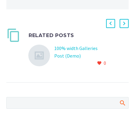
RELATED POSTS
100% width Galleries
Post (Demo)
0
Lorem Ipsum. Proin
gravida nibh vel velit
auctor aliquet. Aenean
sollicitudin, lorem quis
bibendum auctor, nisi elit
consequat ipsum, nec
sagittis sem nibh id elit.