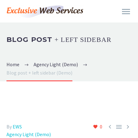
BLOG POST
+ LEFT SIDEBAR
Home
Agency Light (Demo)
Blog post + left sidebar (Demo)



By
EWS
0
Agency Light (Demo)