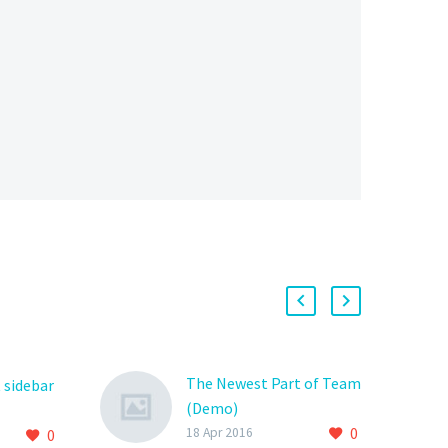
The Newest Part of Team
 sidebar
(Demo)
0
Lorem Ipsum. Proin
18 Apr 2016
0
oin