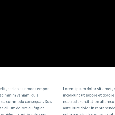
 elit, sed do eiusmod tempor
Lorem ipsum dolor sit amet, c
 ad minim veniam, quis
incididunt ut labore et dolor
 ex ea commodo consequat. Duis
nostrud exercitation ullamco 
sse cillum dolore eu fugiat
aute irure dolor in reprehende
proident, sunt in culpa qui
nulla pariatur. Excepteur sint