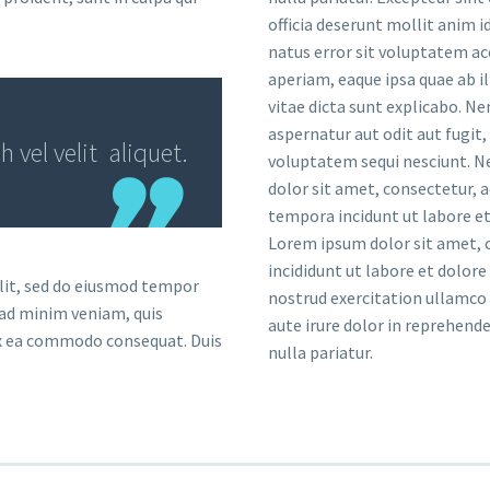
officia deserunt mollit anim i
natus error sit voluptatem 
aperiam, eaque ipsa quae ab il
vitae dicta sunt explicabo. 
aspernatur aut odit aut fugit
vel velit aliquet.
voluptatem sequi nesciunt. N
dolor sit amet, consectetur, 
tempora incidunt ut labore 
Lorem ipsum dolor sit amet, c
incididunt ut labore et dolor
elit, sed do eiusmod tempor
nostrud exercitation ullamco 
 ad minim veniam, quis
aute irure dolor in reprehende
 ex ea commodo consequat. Duis
nulla pariatur.