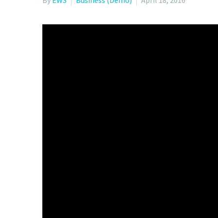
By
EWS
Business (Demo)
April 18, 2016