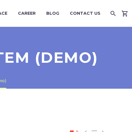
ACE
CAREER
BLOG
CONTACT US
TEM (DEMO)
mo)