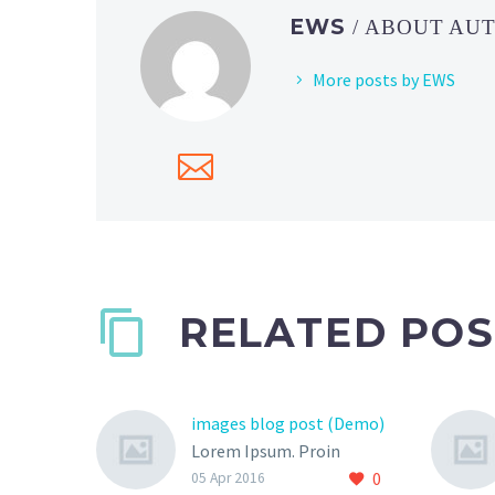
EWS
/ ABOUT AU
More posts by EWS
RELATED POS
images blog post (Demo)
Lorem Ipsum. Proin
0
gravida nibh vel velit
05 Apr 2016