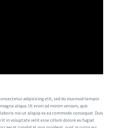
onsectetur adipisicing elit, sed do eiusmod tempor
e magna aliqua. Ut enim ad minim veniam, quis
laboris nisi ut aliquip ex ea commodo consequat. Duis
rit in voluptate velit esse cillum dolore eu fugiat
 occaecat cupidatat non proident, sunt in culpa qui