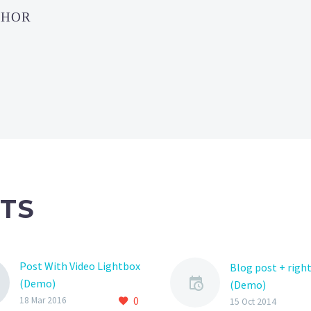
THOR
TS
Post With Video Lightbox
Blog post + right
(Demo)
(Demo)
0
Lorem Ipsum. Proin
18 Mar 2016
Lorem Ipsum. Pr
15 Oct 2014