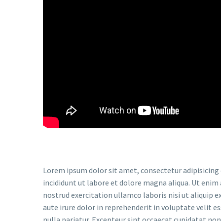
Lorem ipsum dolor sit amet, consectetur adipisicing
incididunt ut labore et dolore magna aliqua. Ut enim
nostrud exercitation ullamco laboris nisi ut aliquip
aute irure dolor in reprehenderit in voluptate velit e
nulla pariatur. Excepteur sint occaecat cupidatat non 