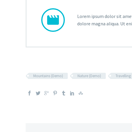


Lorem ipsum dolor sit amet,
dolore magna aliqua. Ut en
Mountains (Demo)
Nature (Demo)
Travellin