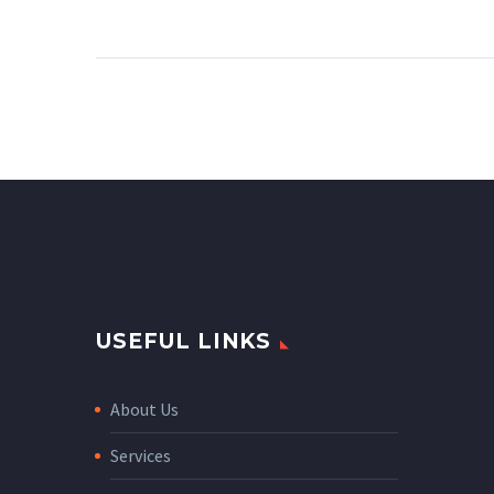
auctor aliquet. Aenean
sollicitudin, lorem quis
bibendum auctor, nisi elit
consequat ipsum, nec
sagittis sem nibh id elit.
Duis sed odio sit amet
nibh vulputate cursus a
sit amet mauris.
USEFUL LINKS
About Us
Services