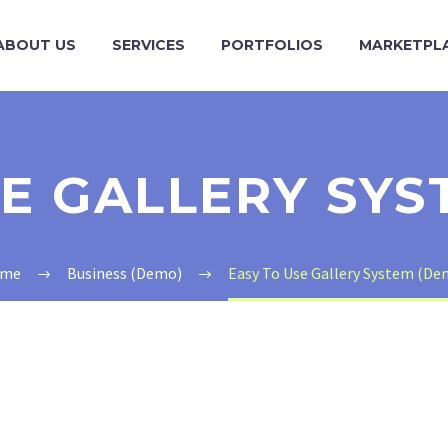
ABOUT US
SERVICES
PORTFOLIOS
MARKETPL
SE GALLERY SYS
me
Business (Demo)
Easy To Use Gallery System (De