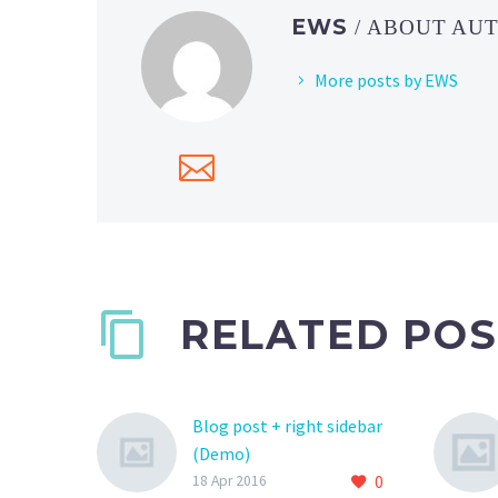
EWS
/ ABOUT AU
More posts by EWS
RELATED POS
Blog post + right sidebar
(Demo)
0
Lorem Ipsum. Proin
18 Apr 2016