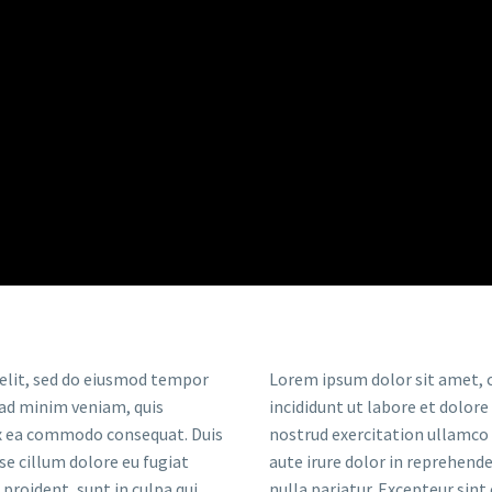
 elit, sed do eiusmod tempor
Lorem ipsum dolor sit amet, c
 ad minim veniam, quis
incididunt ut labore et dolor
 ex ea commodo consequat. Duis
nostrud exercitation ullamco 
sse cillum dolore eu fugiat
aute irure dolor in reprehende
proident, sunt in culpa qui
nulla pariatur. Excepteur sint