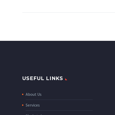
gravida nibh vel velit
auctor aliquet. Aenean
sollicitudin, lorem quis
bibendum auctor, nisi elit
consequat ipsum, nec
sagittis sem nibh id elit.
USEFUL LINKS
About Us
Services