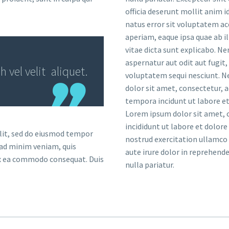
officia deserunt mollit anim i
natus error sit voluptatem 
aperiam, eaque ipsa quae ab il
vitae dicta sunt explicabo. 
aspernatur aut odit aut fugit
vel velit aliquet.
voluptatem sequi nesciunt. N
dolor sit amet, consectetur, 
tempora incidunt ut labore 
Lorem ipsum dolor sit amet, c
incididunt ut labore et dolor
elit, sed do eiusmod tempor
nostrud exercitation ullamco 
 ad minim veniam, quis
aute irure dolor in reprehende
 ex ea commodo consequat. Duis
nulla pariatur.