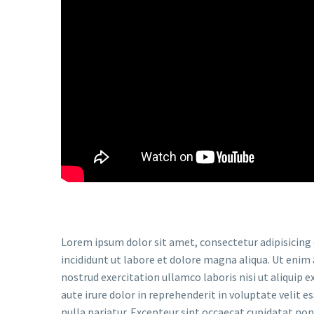
Lorem ipsum dolor sit amet, consectetur adipisicing
incididunt ut labore et dolore magna aliqua. Ut enim
nostrud exercitation ullamco laboris nisi ut aliquip
aute irure dolor in reprehenderit in voluptate velit e
nulla pariatur. Excepteur sint occaecat cupidatat non 