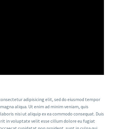
onsectetur adipisicing elit, sed do eiusmod tempor
e magna aliqua. Ut enim ad minim veniam, quis
laboris nisi ut aliquip ex ea commodo consequat. Duis
rit in voluptate velit esse cillum dolore eu fugiat
 occaecat cupidatat non proident, sunt in culpa qui