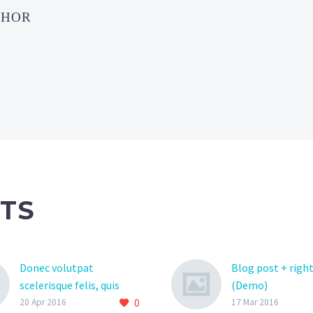
THOR
TS
Donec volutpat
Blog post + right
scelerisque felis, quis
(Demo)
0
tristique velit ultrices sit
Lorem Ipsum. Pr
20 Apr 2016
17 Mar 2016