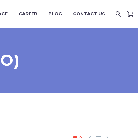
ACE
CAREER
BLOG
CONTACT US
O)