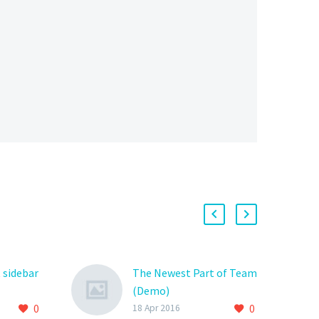
 sidebar
The Newest Part of Team
(Demo)
0
0
oin
Lorem Ipsum. Proin
18 Apr 2016