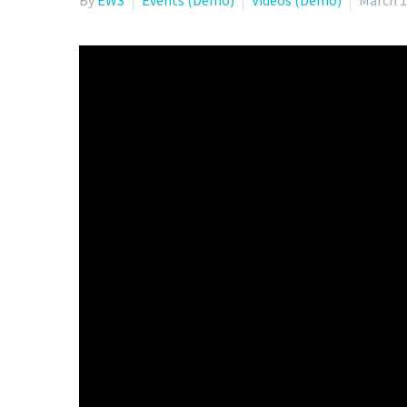
By
EWS
Events (Demo)
Videos (Demo)
March 1