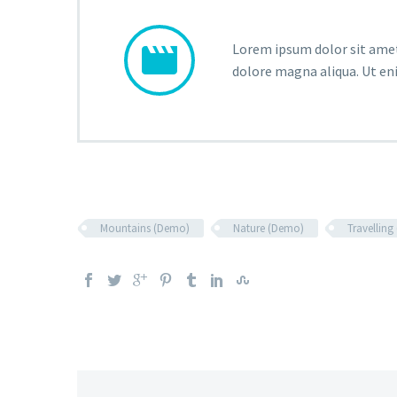


Lorem ipsum dolor sit amet,
dolore magna aliqua. Ut en
Mountains (Demo)
Nature (Demo)
Travellin