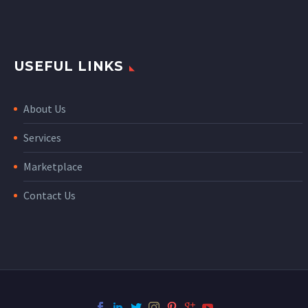
Nam nec tellus a odio
tincidunt auctor a ornare
odio.
USEFUL LINKS
About Us
Services
Marketplace
Contact Us