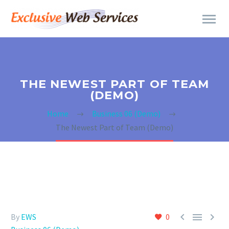
THE NEWEST PART OF TEAM
(DEMO)
Home
Business 06 (Demo)
The Newest Part of Team (Demo)



By
EWS
0