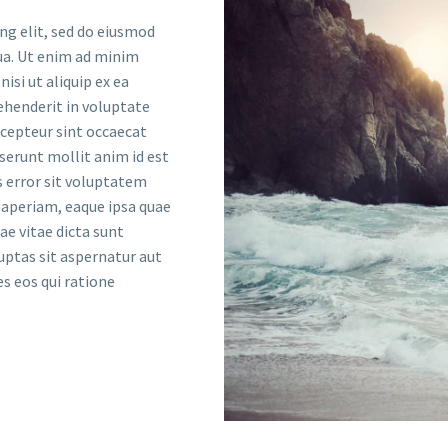
ng elit, sed do eiusmod
ua. Ut enim ad minim
isi ut aliquip ex ea
ehenderit in voluptate
Excepteur sint occaecat
eserunt mollit anim id est
s error sit voluptatem
aperiam, eaque ipsa quae
ae vitae dicta sunt
ptas sit aspernatur aut
s eos qui ratione