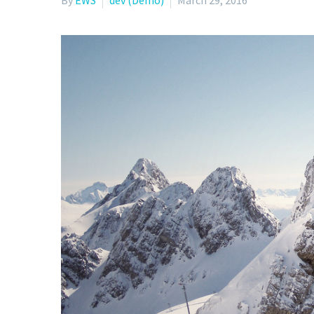
By
EWS
dev (Demo)
March 29, 2016