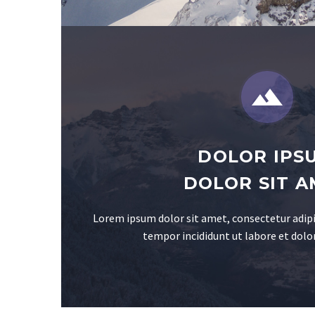


DOLOR IPS
DOLOR SIT A
Lorem ipsum dolor sit amet, consectetur adipi
tempor incididunt ut labore et dolo