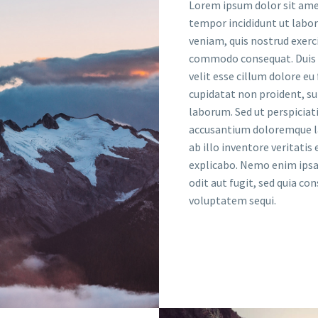
Lorem ipsum dolor sit amet
tempor incididunt ut labo
veniam, quis nostrud exerci
commodo consequat. Duis au
velit esse cillum dolore eu
cupidatat non proident, sun
laborum. Sed ut perspiciat
accusantium doloremque l
ab illo inventore veritatis
explicabo. Nemo enim ipsa
odit aut fugit, sed quia c
voluptatem sequi.