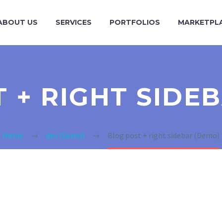
ABOUT US
SERVICES
PORTFOLIOS
MARKETPL
 + RIGHT SIDE
Home
dev (Demo)
Blog post + right sidebar (Demo)