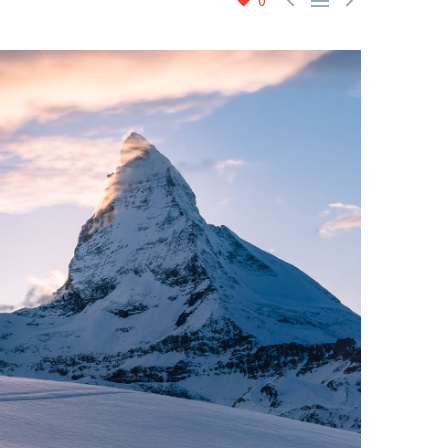



0