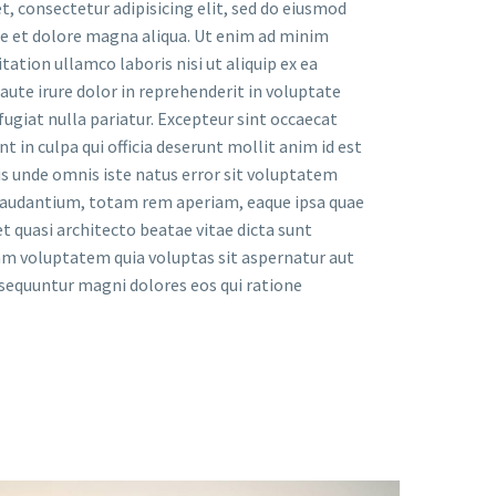
, consectetur adipisicing elit, sed do eiusmod
re et dolore magna aliqua. Ut enim ad minim
tation ullamco laboris nisi ut aliquip ex ea
te irure dolor in reprehenderit in voluptate
 fugiat nulla pariatur. Excepteur sint occaecat
t in culpa qui officia deserunt mollit anim id est
is unde omnis iste natus error sit voluptatem
audantium, totam rem aperiam, eaque ipsa quae
 et quasi architecto beatae vitae dicta sunt
m voluptatem quia voluptas sit aspernatur aut
onsequuntur magni dolores eos qui ratione