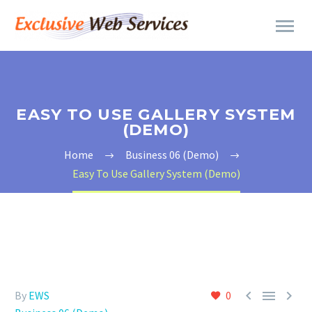
EASY TO USE GALLERY SYSTEM
(DEMO)
Home
Business 06 (Demo)
Easy To Use Gallery System (Demo)



By
EWS
0