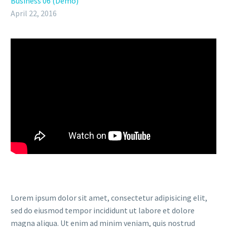
Business 06 (Demo)
April 22, 2016
Lorem ipsum dolor sit amet, consectetur adipisicing elit,
sed do eiusmod tempor incididunt ut labore et dolore
magna aliqua. Ut enim ad minim veniam, quis nostrud