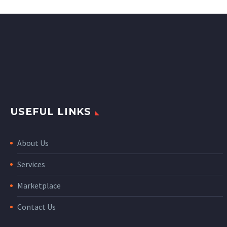
accumsan ipsum velit.
Nam nec tellus a odio
tincidunt auctor a ornare
odio. Sed non mauris
vitae erat consequat
auctor eu in elit.
USEFUL LINKS
About Us
Services
Marketplace
Contact Us