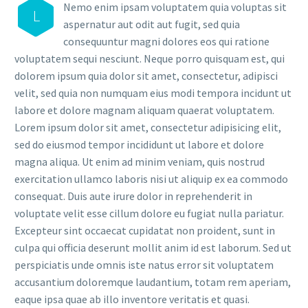
Nemo enim ipsam voluptatem quia voluptas sit
L
aspernatur aut odit aut fugit, sed quia
consequuntur magni dolores eos qui ratione
voluptatem sequi nesciunt. Neque porro quisquam est, qui
dolorem ipsum quia dolor sit amet, consectetur, adipisci
velit, sed quia non numquam eius modi tempora incidunt ut
labore et dolore magnam aliquam quaerat voluptatem.
Lorem ipsum dolor sit amet, consectetur adipisicing elit,
sed do eiusmod tempor incididunt ut labore et dolore
magna aliqua. Ut enim ad minim veniam, quis nostrud
exercitation ullamco laboris nisi ut aliquip ex ea commodo
consequat. Duis aute irure dolor in reprehenderit in
voluptate velit esse cillum dolore eu fugiat nulla pariatur.
Excepteur sint occaecat cupidatat non proident, sunt in
culpa qui officia deserunt mollit anim id est laborum. Sed ut
perspiciatis unde omnis iste natus error sit voluptatem
accusantium doloremque laudantium, totam rem aperiam,
eaque ipsa quae ab illo inventore veritatis et quasi.