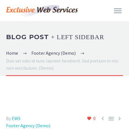
BLOG POST
+ LEFT SIDEBAR
Home
Footer Agency (Demo)
Duis vel odio id nunc laoreet hendrerit. Sed pretium in nisi
non vestibulum. (Demo)



By
EWS
0
Footer Agency (Demo)