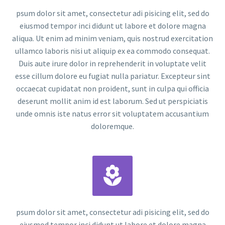
psum dolor sit amet, consectetur adi pisicing elit, sed do
eiusmod tempor inci didunt ut labore et dolore magna
aliqua. Ut enim ad minim veniam, quis nostrud exercitation
ullamco laboris nisi ut aliquip ex ea commodo consequat.
Duis aute irure dolor in reprehenderit in voluptate velit
esse cillum dolore eu fugiat nulla pariatur. Excepteur sint
occaecat cupidatat non proident, sunt in culpa qui officia
deserunt mollit anim id est laborum. Sed ut perspiciatis
unde omnis iste natus error sit voluptatem accusantium
doloremque.


psum dolor sit amet, consectetur adi pisicing elit, sed do
eiusmod tempor inci didunt ut labore et dolore magna