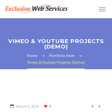
VIMEO & YOUTUBE PROJECTS
(DEMO)
Home
Portfolio Item
Vimeo & Youtube Projects (Demo)


March 7, 2016
0