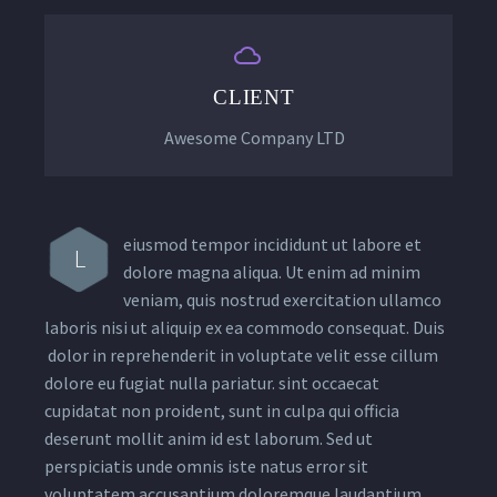


CLIENT
Awesome Company LTD
eiusmod tempor incididunt ut labore et
L
dolore magna aliqua. Ut enim ad minim
veniam, quis nostrud exercitation ullamco
laboris nisi ut aliquip ex ea commodo consequat. Duis
dolor in reprehenderit in voluptate velit esse cillum
dolore eu fugiat nulla pariatur. sint occaecat
cupidatat non proident, sunt in culpa qui officia
deserunt mollit anim id est laborum. Sed ut
perspiciatis unde omnis iste natus error sit
voluptatem accusantium doloremque laudantium,