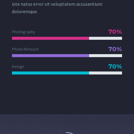
iste natus error sit voluptatem accusantium
doloremque.
70%
Photography
70%
Photo Retouch
70%
Design