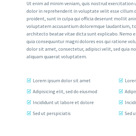
Ut enim ad minim veniam, quis nostrud exercitation u
dolor in reprehenderit in voluptate velit esse cillum 
proident, sunt in culpa qui officia deserunt mollit an
voluptatem accusantium doloremque laudantium, tota
architecto beatae vitae dicta sunt explicabo. Nemo e
quia consequuntur magni dolores eos qui ratione vol
dolor sit amet, consectetur, adipisci velit, sed qu
aliquam quaerat voluptatem.
Lorem ipsum dolor sit amet
Lorem
Adipisicing elit, sed do eiusmod
Adipi
Incididunt ut labore et dolore
Incid
Sed ut perspiciatis
Sed u