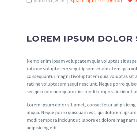
March 31, 2016
Splash Light - 01 (Demo)
0
LOREM IPSUM DOLOR 
Nemo enim ipsam voluptatem quia voluptas sit aspern
ratione voluptatem sequi ipsam voluptatem quia volup
consequuntur magni tivoluptatem quia voluptas sit a
rati ne voluptatem sequi nesciunt. Neque porro quisqu
sed quia non numquam eius modi tempora incidunt u
Lorem ipsum dolor sit amet, consectetur adipisicing 
aliqua. Neque porro quisquam est, qui dolorem ipsum q
modi tempora incidunt ut labore et dolore magnam a
adipisicing elit.