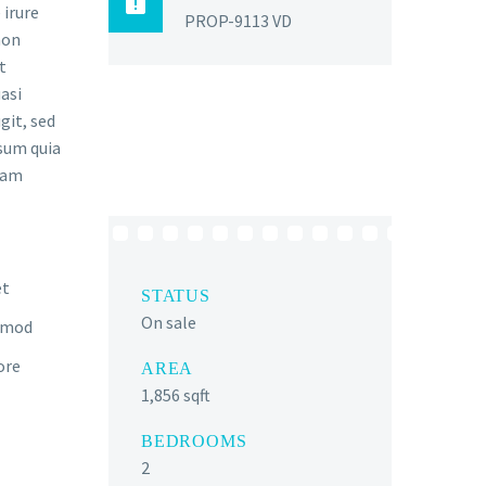

 irure
PROP-9113 VD
non
t
asi
git, sed
sum quia
gnam
et
STATUS
On sale
usmod
ore
AREA
1,856 sqft
BEDROOMS
2