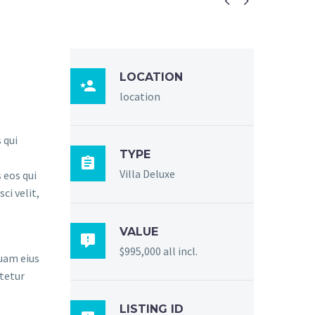


LOCATION

location
 qui
TYPE

Villa Deluxe
 eos qui
ci velit,
VALUE

$995,000 all incl.
quam eius
tetur
LISTING ID