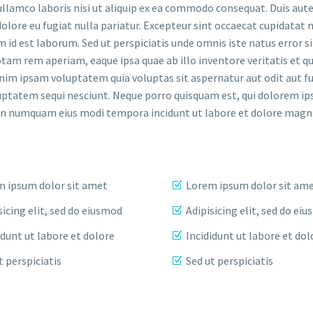
llamco laboris nisi ut aliquip ex ea commodo consequat. Duis aute
dolore eu fugiat nulla pariatur. Excepteur sint occaecat cupidatat 
im id est laborum. Sed ut perspiciatis unde omnis iste natus error si
m rem aperiam, eaque ipsa quae ab illo inventore veritatis et qu
nim ipsam voluptatem quia voluptas sit aspernatur aut odit aut fu
uptatem sequi nesciunt. Neque porro quisquam est, qui dolorem ip
ia non numquam eius modi tempora incidunt ut labore et dolore ma
 ipsum dolor sit amet
Lorem ipsum dolor sit am
sicing elit, sed do eiusmod
Adipisicing elit, sed do ei
idunt ut labore et dolore
Incididunt ut labore et dol
t perspiciatis
Sed ut perspiciatis