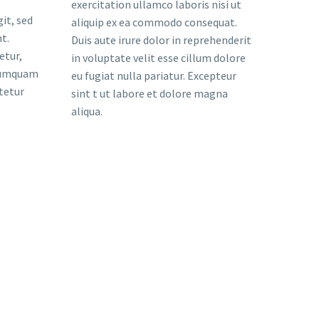
exercitation ullamco laboris nisi ut
it, sed
aliquip ex ea commodo consequat.
t.
Duis aute irure dolor in reprehenderit
etur,
in voluptate velit esse cillum dolore
 numquam
eu fugiat nulla pariatur. Excepteur
tetur
sint t ut labore et dolore magna
aliqua.