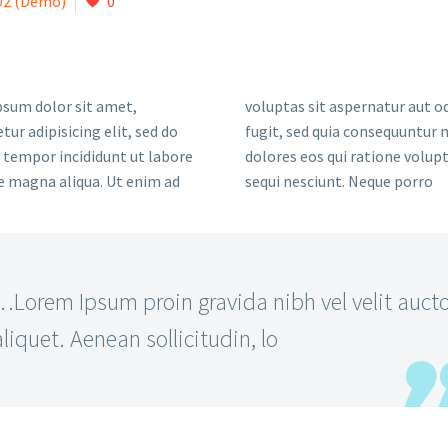
02 (Demo)
0
sum dolor sit amet,
voluptas sit aspernatur aut od
tur adipisicing elit, sed do
fugit, sed quia consequuntur
tempor incididunt ut labore
dolores eos qui ratione volu
e magna aliqua. Ut enim ad
sequi nesciunt. Neque porro
…Lorem Ipsum proin gravida nibh vel velit auct
aliquet. Aenean sollicitudin, lo