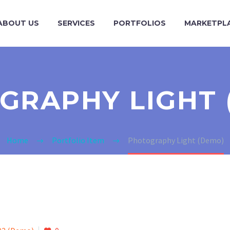
ABOUT US
SERVICES
PORTFOLIOS
MARKETPL
GRAPHY LIGHT 
Home
Portfolio Item
Photography Light (Demo)