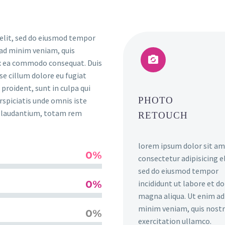
 elit, sed do eiusmod tempor
 ad minim veniam, quis


 ex ea commodo consequat. Duis
sse cillum dolore eu fugiat
proident, sunt in culpa qui
PHOTO
rspiciatis unde omnis iste
e laudantium, totam rem
RETOUCH
lorem ipsum dolor sit am
0%
consectetur adipisicing el
sed do eiusmod tempor
0%
incididunt ut labore et d
magna aliqua. Ut enim ad
minim veniam, quis nost
0%
exercitation ullamco.