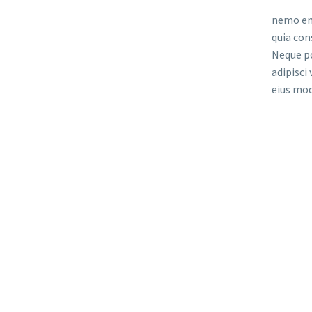
nemo eni
quia con
Neque po
adipisci
eius mod