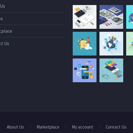
 Us
es
tplace
ct Us
About Us
Marketplace
My account
Contact Us