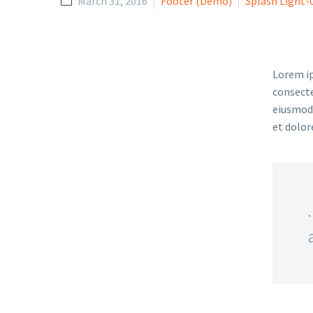
March 31, 2016
Footer (Demo)
Splash Light-
Lorem ip
consecte
eiusmod 
et dolor