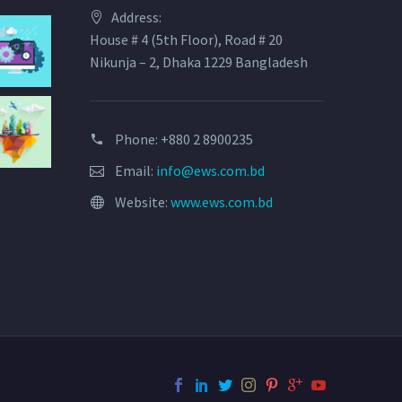
Address:
House # 4 (5th Floor), Road # 20
Nikunja – 2, Dhaka 1229 Bangladesh
Phone: +880 2 8900235
Email:
info@ews.com.bd
Website:
www.ews.com.bd