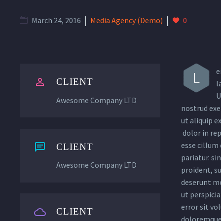
March 24, 2016
Media Agency (Demo)
0
e
L


CLIENT
l
U
Awesome Company LTD
nostrud exer
ut aliquip 
dolor in rep
esse cillum 


CLIENT
pariatur. si
Awesome Company LTD
proident, su
deserunt mo
ut perspicia
error sit v


CLIENT
doloremque