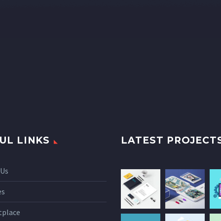
UL LINKS
LATEST PROJECT
 Us
es
tplace