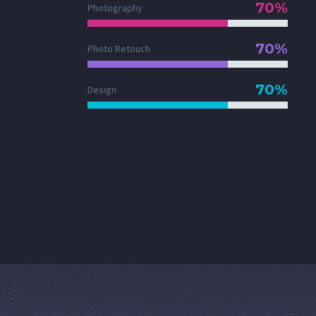
70%
Photography
70%
Photo Retouch
70%
Design