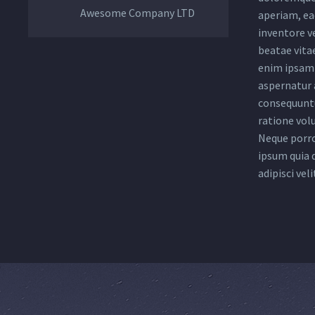
Awesome Company LTD
aperiam, eaq
inventore ve
beatae vita
enim ipsam 
aspernatur a
consequuntu
ratione vol
Neque porro
ipsum quia 
adipisci veli