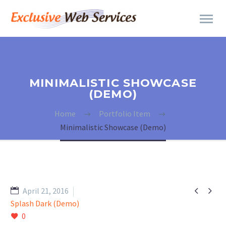
MINIMALISTIC SHOWCASE
(DEMO)
Home
Portfolio Item
Minimalistic Showcase (Demo)


April 21, 2016
Splash Dark (Demo)
0