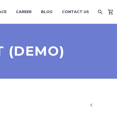
ACE
CAREER
BLOG
CONTACT US
T (DEMO)
