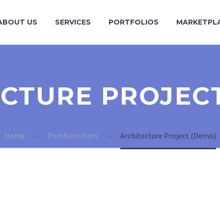
ABOUT US
SERVICES
PORTFOLIOS
MARKETPL
CTURE PROJEC
Home
Portfolio Item
Architecture Project (Demo)