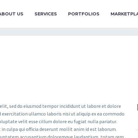
ABOUT US
SERVICES
PORTFOLIOS
MARKETPL
elit, sed do eiusmod tempor incididunt ut labore et dolore
 exercitation ullamco laboris nisi ut aliquip ex ea commodo
luptate velit esse cillum dolore eu fugiat nulla pariatur.
in culpa qui officia deserunt mollit anim id est laborum.
t voluptatem accusantium doloremque laudantium, totam rem