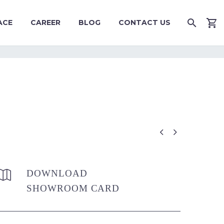
ACE
CAREER
BLOG
CONTACT US


DOWNLOAD


SHOWROOM CARD