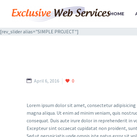
HOME
[rev_slider alias="SIMPLE PROJECT"]
April 6, 2016
0
Lorem ipsum dolor sit amet, consectetur adipisicing 
magna aliqua. Ut enim ad minim veniam, quis nostrud
consequat. Duis aute irure dolor in reprehenderit in vo
Excepteur sint occaecat cupidatat non proident, sunt 
Sed ut perspiciatis unde omnis iste natus error si