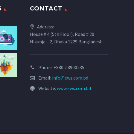
S
CONTACT
Address:
House # 4 (5th Floor), Road # 20
Nikunja – 2, Dhaka 1229 Bangladesh
Phone: +880 2 8900235
Email:
info@ews.com.bd
Website:
www.ews.com.bd