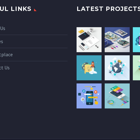
UL LINKS
LATEST PROJECT
 Us
es
tplace
ct Us