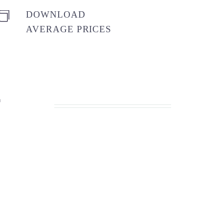
DOWNLOAD


AVERAGE PRICES
T