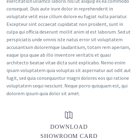
exercitation ullamco laboris nisi ut aliquip ex ea commodo
consequat. Duis aute irure dolor in reprehenderit in
voluptate velit esse cillum dolore eu fugiat nulla pariatur.
Excepteur sint occaecat cupidatat non proident, sunt in
culpa qui officia deserunt mollit anim id est laborum. Sed ut
perspiciatis unde omnis iste natus error sit voluptatem
accusantium doloremque laudantium, totam rem aperiam,
eaque ipsa quae ab illo inventore veritatis et quasi
architecto beatae vitae dicta sunt explicabo. Nemo enim
ipsam voluptatem quia voluptas sit aspernatur aut odit aut
fugit, sed quia consequuntur magni dolores eos qui ratione
voluptatem sequi nesciunt. Neque porro quisquam est, qui
dolorem ipsum quia dolor sit amet.


DOWNLOAD
SHOWROOM CARD