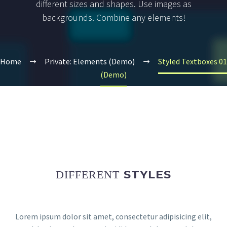
different sizes and shapes. Use images as
backgrounds. Combine any elements!
Home
Private: Elements (Demo)
Styled Textboxes 01
(Demo)
STYLES
DIFFERENT
Lorem ipsum dolor sit amet, consectetur adipisicing elit,