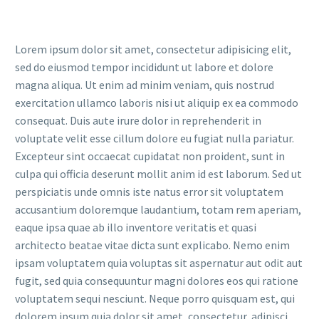
Lorem ipsum dolor sit amet, consectetur adipisicing elit,
sed do eiusmod tempor incididunt ut labore et dolore
magna aliqua. Ut enim ad minim veniam, quis nostrud
exercitation ullamco laboris nisi ut aliquip ex ea commodo
consequat. Duis aute irure dolor in reprehenderit in
voluptate velit esse cillum dolore eu fugiat nulla pariatur.
Excepteur sint occaecat cupidatat non proident, sunt in
culpa qui officia deserunt mollit anim id est laborum. Sed ut
perspiciatis unde omnis iste natus error sit voluptatem
accusantium doloremque laudantium, totam rem aperiam,
eaque ipsa quae ab illo inventore veritatis et quasi
architecto beatae vitae dicta sunt explicabo. Nemo enim
ipsam voluptatem quia voluptas sit aspernatur aut odit aut
fugit, sed quia consequuntur magni dolores eos qui ratione
voluptatem sequi nesciunt. Neque porro quisquam est, qui
dolorem ipsum quia dolor sit amet, consectetur, adipisci