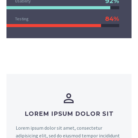
92%
Usability
84%
Testing


LOREM IPSUM DOLOR SIT
Lorem ipsum dolor sit amet, consectetur
adipisicing elit, sed do eiusmod tempor incididunt