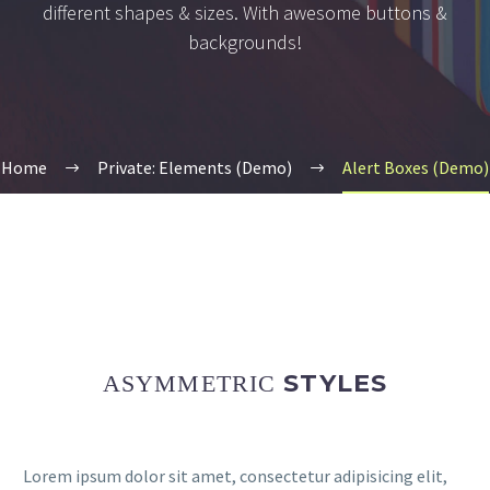
different shapes & sizes. With awesome buttons &
backgrounds!
Home
Private: Elements (Demo)
Alert Boxes (Demo)
STYLES
ASYMMETRIC
Lorem ipsum dolor sit amet, consectetur adipisicing elit,